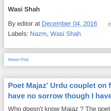
Wasi Shah
By
editor
at
December 04, 2016
Labels:
Nazm
,
Wasi Shah
Newer Post
Poet Majaz' Urdu couplet on fa
have no sorrow though I hav
Who doesn't know Majaz ? The poet 