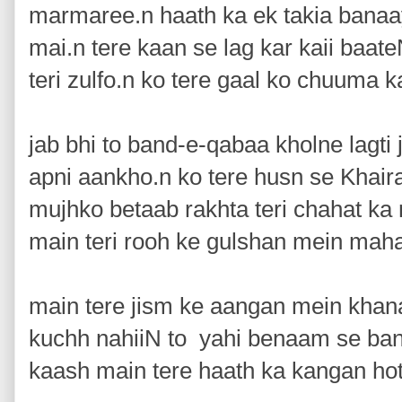
marmaree.n haath ka ek takia banaay
mai.n tere kaan se lag kar kaii baate
teri zulfo.n ko tere gaal ko chuuma k
jab bhi to band-e-qabaa kholne lagti
apni aankho.n ko tere husn se Khaira
mujhko betaab rakhta teri chahat ka
main teri rooh ke gulshan mein maha
main tere jism ke aangan mein khan
kuchh nahiiN to yahi benaam se ba
kaash main tere haath ka kangan ho