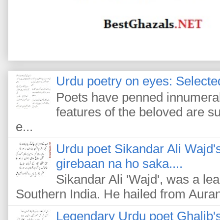
Urdu poetry on eyes: Selected
Poets have penned innumerab
features of the beloved are s
e...
Urdu poet Sikandar Ali Wajd'
girebaan na ho saka....
Sikandar Ali 'Wajd', was a le
Southern India. He hailed from Auran
Legendary Urdu poet Ghalib's