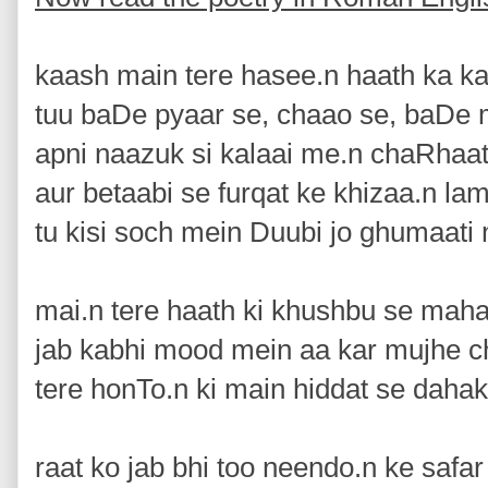
kaash main tere hasee.n haath ka k
tuu baDe pyaar se, chaao se, baDe 
apni naazuk si kalaai me.n chaRhaa
aur betaabi se furqat ke khizaa.n la
tu kisi soch mein Duubi jo ghumaati
mai.n tere haath ki khushbu se maha
jab kabhi mood mein aa kar mujhe c
tere honTo.n ki main hiddat se dahak
raat ko jab bhi too neendo.n ke safar 