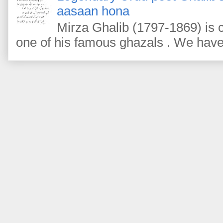
aasaan hona
Mirza Ghalib (1797-1869) is c
one of his famous ghazals . We have m