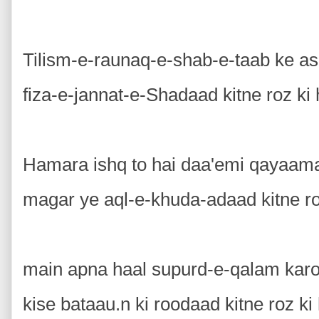
Tilism-e-raunaq-e-shab-e-taab ke as
fiza-e-jannat-e-Shadaad kitne roz ki 
Hamara ishq to hai daa'emi qayaama
magar ye aql-e-khuda-adaad kitne ro
main apna haal supurd-e-qalam kar
kise bataau.n ki roodaad kitne roz 