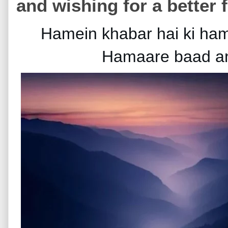
and wishing for a better 
Hamein khabar hai ki ham
Hamaare baad and