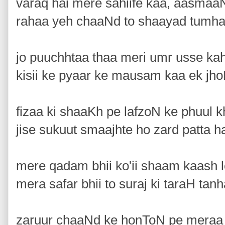
varaq hai mere sahiife kaa, aasmaa
rahaa yeh chaaNd to shaayad tumha
jo puuchhtaa thaa meri umr usse ka
kisii ke pyaar ke mausam kaa ek jh
fizaa ki shaaKh pe lafzoN ke phuul k
jise sukuut smaajhte ho zard patta h
mere qadam bhii ko'ii shaam kaash le
mera safar bhii to suraj ki taraH tan
zaruur chaaNd ke honToN pe meraa