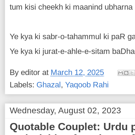
tum kisi cheekh ki maanind ubharn
Ye kya ki sabr-o-tahammul ki paR g
Ye kya ki jurat-e-ahle-e-sitam baDha
By
editor
at
March 12, 2025
Labels:
Ghazal
,
Yaqoob Rahi
Wednesday, August 02, 2023
Quotable Couplet: Urdu 