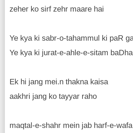
zeher ko sirf zehr maare hai
Ye kya ki sabr-o-tahammul ki paR g
Ye kya ki jurat-e-ahle-e-sitam baDh
Ek hi jang mei.n thakna kaisa
aakhri jang ko tayyar raho
maqtal-e-shahr mein jab harf-e-wafa