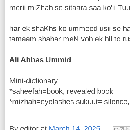
merii miZhah se sitaara saa ko'ii Tu
har ek shaKhs ko ummeed usii se ha
tamaam shahar meN voh ek hii to ru
Ali Abbas Ummid
Mini-dictionary
*saheefah=book, revealed book
*mizhah=eyelashes sukuut= silence,
By
editor
at
March 14, 2025