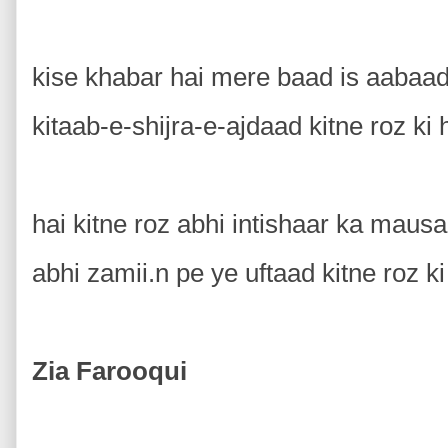
kise khabar hai mere baad is aaba
kitaab-e-shijra-e-ajdaad kitne roz ki 
hai kitne roz abhi intishaar ka mau
abhi zamii.n pe ye uftaad kitne roz ki
Zia Farooqui