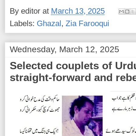
By
editor
at
March 13, 2025
Labels:
Ghazal
,
Zia Farooqui
Wednesday, March 12, 2025
Selected couplets of Urd
straight-forward and rebe