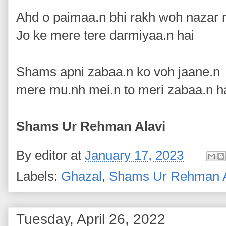
Ahd o paimaa.n bhi rakh woh nazar
Jo ke mere tere darmiyaa.n hai
Shams apni zabaa.n ko voh jaane.n
mere mu.nh mei.n to meri zabaa.n h
Shams Ur Rehman Alavi
By
editor
at
January 17, 2023
Labels:
Ghazal
,
Shams Ur Rehman A
Tuesday, April 26, 2022