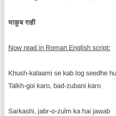
याक़ूब राही
Now read in Roman English script:
Khush-kalaami se kab log seedhe h
Talkh-goi karo, bad-zubani karo
Sarkashi, jabr-o-zulm ka hai jawab