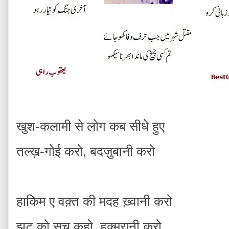
खुश-कलामी से लोग कब सीधे हुए
तल्ख़-गोई करो, बदज़ुबानी करो
हाकिम ए वक़्त की मदह ख़्वानी करो
झूट को सच कहो, हुक्मरानी करो