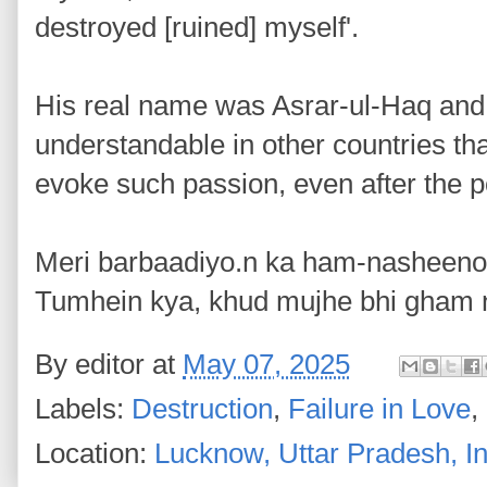
destroyed [ruined] myself'.
His real name was Asrar-ul-Haq and h
understandable in other countries tha
evoke such passion, even after the 
Meri barbaadiyo.n ka ham-nasheen
Tumhein kya, khud mujhe bhi gham n
By
editor
at
May 07, 2025
Labels:
Destruction
,
Failure in Love
,
Location:
Lucknow, Uttar Pradesh, In