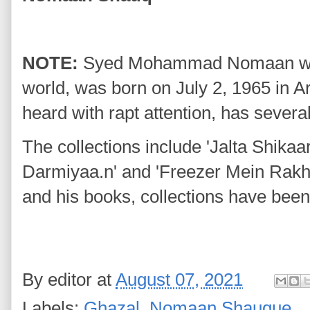
NOTE:
Syed Mohammad Nomaan who 
world, was born on July 2, 1965 in A
heard with rapt attention, has several
The collections include 'Jalta Shika
Darmiyaa.n' and 'Freezer Mein Rakhi
and his books, collections have been 
By
editor
at
August 07, 2021
Labels:
Ghazal
,
Nomaan Shauque