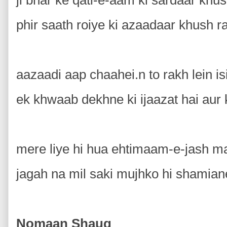
ji bhar ke qatl-e-aam ki sardaar kh
phir saath roiye ki azaadaar khus
aazaadi aap chaahei.n to rakh lein i
ek khwaab dekhne ki ijaazat hai aur
mere liye hi hua ehtimaam-e-jash
jagah na mil saki mujhko hi shamia
Nomaan Shauq