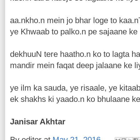
aa.nkho.n mein jo bhar loge to kaa.
ye Khwaab to palko.n pe sajaane ke 
dekhuuN tere haatho.n ko to lagta ha
mandir mein faqat deep jalaane ke l
ye ilm ka sauda, ye risaale, ye kita
ek shakhs ki yaado.n ko bhulaane ke
Janisar Akhtar
By
editor
at
May 21, 2016