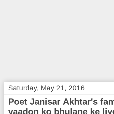
Saturday, May 21, 2016
Poet Janisar Akhtar's fa
yaadon ko bhulane ke liye