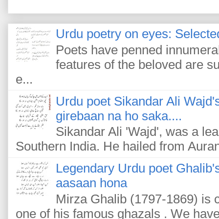
Urdu poetry on eyes: Selected
Poets have penned innumerab
features of the beloved are s
e...
Urdu poet Sikandar Ali Wajd'
girebaan na ho saka....
Sikandar Ali 'Wajd', was a le
Southern India. He hailed from Auran
Legendary Urdu poet Ghalib's
aasaan hona
Mirza Ghalib (1797-1869) is c
one of his famous ghazals . We have m