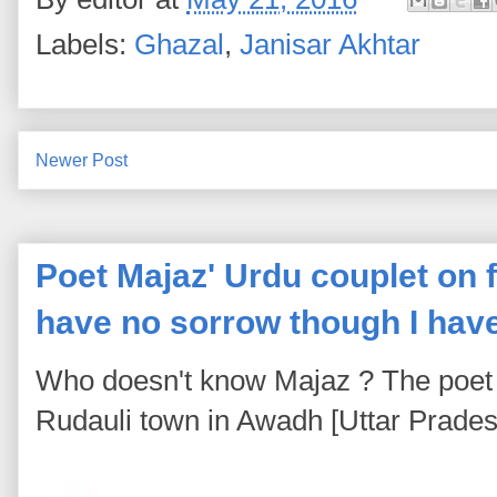
Labels:
Ghazal
,
Janisar Akhtar
Newer Post
Poet Majaz' Urdu couplet on fa
have no sorrow though I hav
Who doesn't know Majaz ? The poet 
Rudauli town in Awadh [Uttar Pradesh]