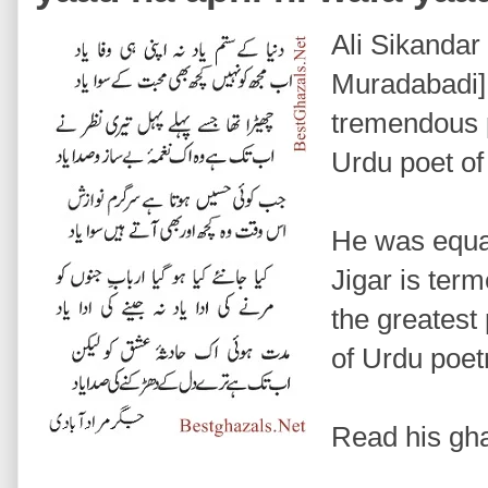
Ali Sikandar
Muradabadi] 
tremendous p
Urdu poet of 
He was equal
Jigar is ter
the greatest
of Urdu poet
Read his gha