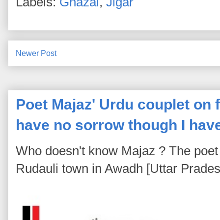
Labels:
Ghazal
,
Jigar
Newer Post
Poet Majaz' Urdu couplet on fa
have no sorrow though I hav
Who doesn't know Majaz ? The poet 
Rudauli town in Awadh [Uttar Pradesh]