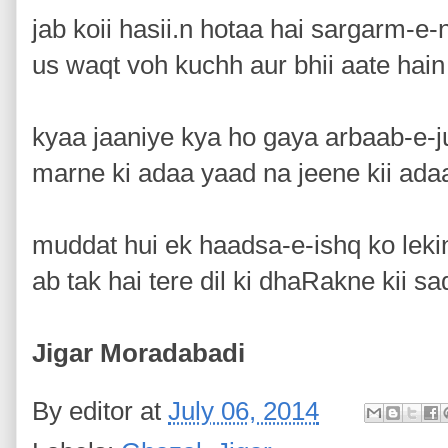
jab koii hasii.n hotaa hai sargarm-e
us waqt voh kuchh aur bhii aate hai
kyaa jaaniye kya ho gaya arbaab-e-j
marne ki adaa yaad na jeene kii ada
muddat hui ek haadsa-e-ishq ko leki
ab tak hai tere dil ki dhaRakne kii s
Jigar Moradabadi
By
editor
at
July 06, 2014