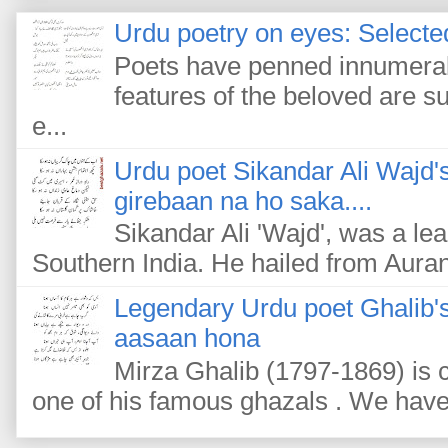
Urdu poetry on eyes: Selected
Poets have penned innumerab
features of the beloved are s
e...
Urdu poet Sikandar Ali Wajd'
girebaan na ho saka....
Sikandar Ali 'Wajd', was a le
Southern India. He hailed from Auran
Legendary Urdu poet Ghalib's
aasaan hona
Mirza Ghalib (1797-1869) is c
one of his famous ghazals . We have m