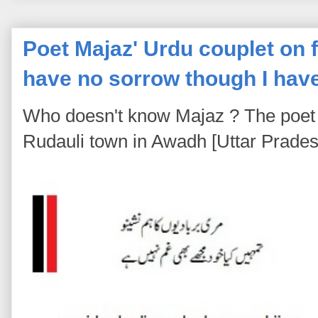
Poet Majaz' Urdu couplet on fa
have no sorrow though I hav
Who doesn't know Majaz ? The poet 
Rudauli town in Awadh [Uttar Pradesh]