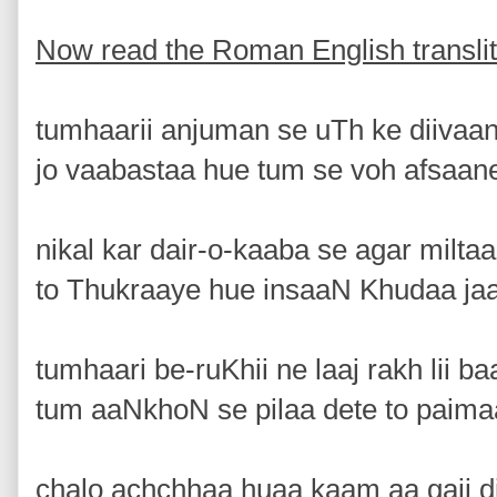
Now read the Roman English translit
tumhaarii anjuman se uTh ke diivaa
jo vaabastaa hue tum se voh afsaan
nikal kar dair-o-kaaba se agar milt
to Thukraaye hue insaaN Khudaa ja
tumhaari be-ruKhii ne laaj rakh lii b
tum aaNkhoN se pilaa dete to paim
chalo achchhaa huaa kaam aa gaii di