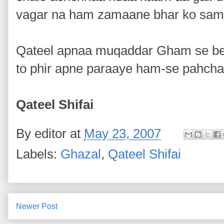
vagar na ham zamaane bhar ko sam
Qateel apnaa muqaddar Gham se be
to phir apne paraaye ham-se pahch
Qateel Shifai
By
editor
at
May 23, 2007
Labels:
Ghazal
,
Qateel Shifai
Newer Post