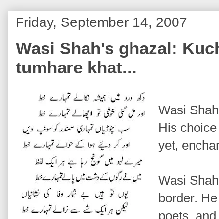
Friday, September 14, 2007
Wasi Shah's ghazal: Kuc
tumhare khat...
Wasi Shah 
His choice 
yet, enchan
Wasi Shah'
border. He
poets, and