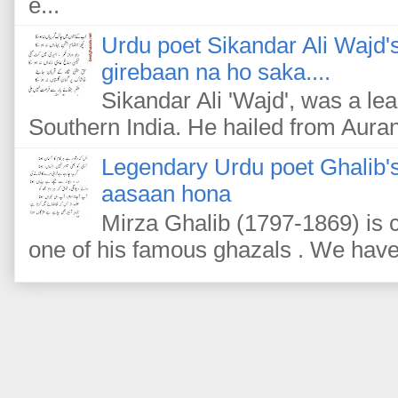
e...
Urdu poet Sikandar Ali Wajd'
girebaan na ho saka....
Sikandar Ali 'Wajd', was a le
Southern India. He hailed from Auran
Legendary Urdu poet Ghalib's
aasaan hona
Mirza Ghalib (1797-1869) is c
one of his famous ghazals . We have m