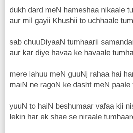
dukh dard meN hameshaa nikaale t
aur mil gayii Khushii to uchhaale tu
sab chuuDiyaaN tumhaarii samandar
aur kar diye havaa ke havaale tumha
mere lahuu meN guuNj rahaa hai har
maiN ne ragoN ke dasht meN paale
yuuN to haiN beshumaar vafaa kii n
lekin har ek shae se niraale tumhaar