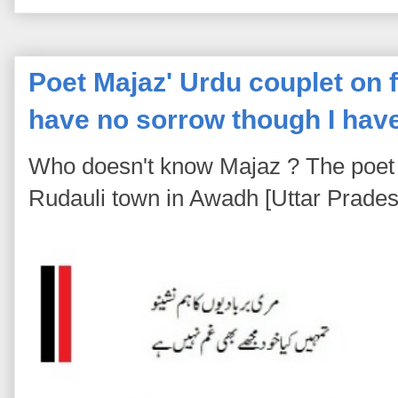
Poet Majaz' Urdu couplet on fa
have no sorrow though I hav
Who doesn't know Majaz ? The poet 
Rudauli town in Awadh [Uttar Pradesh]