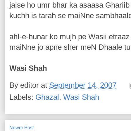
jaise ho umr bhar ka asaasa Ghariib
kuchh is tarah se maiNne sambhaal
ahl-e-hunar ko mujh pe Wasii etraaz
maiNne jo apne sher meN Dhaale t
Wasi Shah
By
editor
at
September 14, 2007
Labels:
Ghazal
,
Wasi Shah
Newer Post